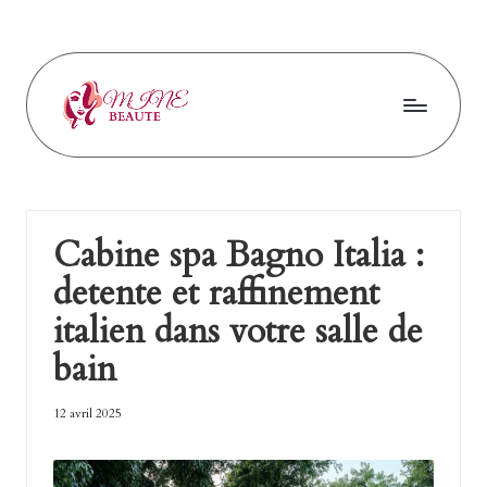
Skip
to
content
M
in
e
Cabine spa Bagno Italia :
b
detente et raffinement
ea
italien dans votre salle de
ut
bain
e
12 avril 2025